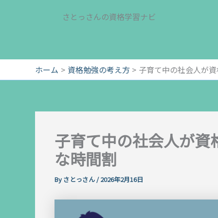
内
さとっさんの資格学習ナビ
容
を
ス
キ
ッ
ホーム
資格勉強の考え方
子育て中の社会人が資
プ
子育て中の社会人が資
な時間割
By
さとっさん
/
2026年2月16日