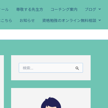
ィール
尊敬する先生方
コーチング案内
ブログ
はこちら
お知らせ
資格勉強のオンライン無料相談
検
索
対
象
: