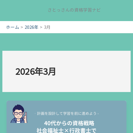
内
さとっさんの資格学習ナビ
容
を
ス
ホーム
2026年
3月
キ
ッ
プ
2026年3月