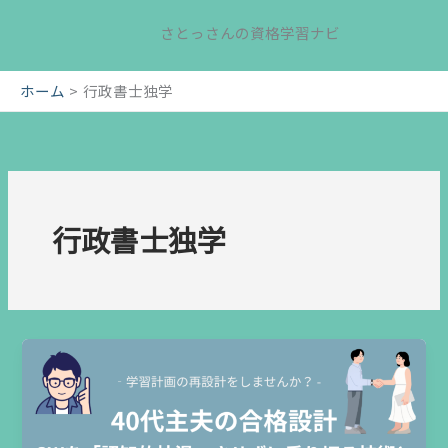
内
さとっさんの資格学習ナビ
容
を
ス
ホーム
行政書士独学
キ
ッ
プ
行政書士独学