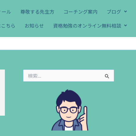
ィール
尊敬する先生方
コーチング案内
ブログ
はこちら
お知らせ
資格勉強のオンライン無料相談
検
索
対
象
: