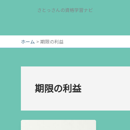
内
さとっさんの資格学習ナビ
容
を
ス
キ
ッ
ホーム
期限の利益
プ
期限の利益