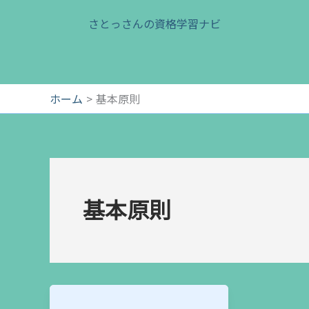
内
さとっさんの資格学習ナビ
容
を
ス
キ
ッ
ホーム
基本原則
プ
基本原則