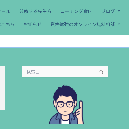
ィール
尊敬する先生方
コーチング案内
ブログ
はこちら
お知らせ
資格勉強のオンライン無料相談
検
索
対
象
: