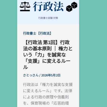
行政書士【行政法】
【行政法 第1回】行政
法の基本原則 ｜ 権力と
いう「力」を誠実な
「支援」に変えるルー
ル
さとっさん
/
2026年5月2日
行政法は「権力を誠実な支援
に変えるルール」です。法律
による行政の原理や信義則
を、保育現場の「応答的環