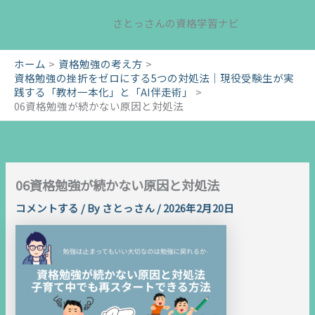
内
さとっさんの資格学習ナビ
容
を
ス
ホーム
資格勉強の考え方
キ
資格勉強の挫折をゼロにする5つの対処法｜現役受験生が実
ッ
践する「教材一本化」と「AI伴走術」
06資格勉強が続かない原因と対処法
プ
06資格勉強が続かない原因と対処法
コメントする
/ By
さとっさん
/
2026年2月20日